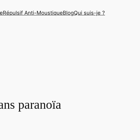
e
Répulsif Anti-Moustique
Blog
Qui suis-je ?
sans paranoïa